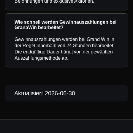
Belohnungen und exklusive Aktionen.
Wie schnell werden Gewinnauszahlungen bei
GranaWin bearbeitet?
Gewinnauszahlungen werden bei Grand Win in
der Regel innerhalb von 24 Stunden bearbeitet.
Die endgültige Dauer hängt von der gewählten
Auszahlungsmethode ab.
Aktualisiert 2026-06-30