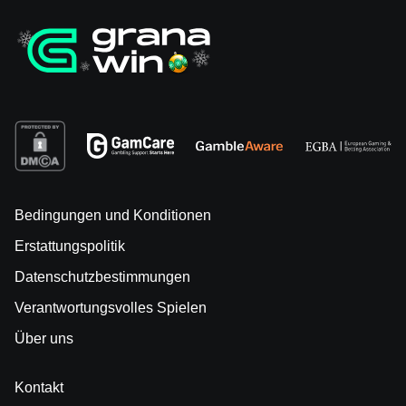
Bedingungen und Konditionen
Erstattungspolitik
Datenschutzbestimmungen
Verantwortungsvolles Spielen
Über uns
Kontakt