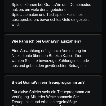
Spieler können bei GranaWin den Demomodus
nutzen, um viele der angebotenen
Spielautomaten und Tischspiele kostenlos
auszuprobieren, bevor echtes Geld eingesetzt
wird.
Wie kann ich bei GranaWin auszahlen?
Eine Auszahlung erfolgt nach Anmeldung im
Nutzerkonto über den Bereich Kasse. Dort
wählen Sie Ihre bevorzugte Zahlungsmethode
aus und geben den gewünschten Betrag ein.
Bietet GranaWin ein Treueprogramm an?
Für aktive Spieler steht ein Treueprogramm zur
Verfügung. Mit jeder Wette sammeln Sie
Treuepunkte und erhalten regelmäßige