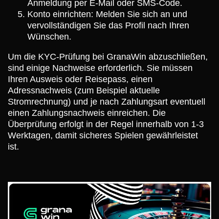
Anmeldung per E-Mail oder SMS-Code.
Konto einrichten: Melden Sie sich an und
vervollständigen Sie das Profil nach Ihren
Wünschen.
Um die KYC-Prüfung bei GranaWin abzuschließen,
sind einige Nachweise erforderlich. Sie müssen
Ihren Ausweis oder Reisepass, einen
Adressnachweis (zum Beispiel aktuelle
Stromrechnung) und je nach Zahlungsart eventuell
einen Zahlungsnachweis einreichen. Die
Überprüfung erfolgt in der Regel innerhalb von 1-3
Werktagen, damit sicheres Spielen gewährleistet
ist.