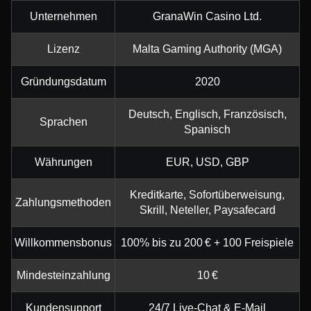
Unternehmen
GranaWin Casino Ltd.
Lizenz
Malta Gaming Authority (MGA)
Gründungsdatum
2020
Deutsch, Englisch, Französisch,
Sprachen
Spanisch
Währungen
EUR, USD, GBP
Kreditkarte, Sofortüberweisung,
Zahlungsmethoden
Skrill, Neteller, Paysafecard
Willkommensbonus
100% bis zu 200 € + 100 Freispiele
Mindest­einzahlung
10 €
Kundensupport
24/7 Live-Chat & E-Mail