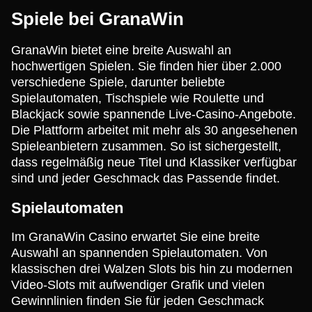
Spiele bei GranaWin
GranaWin bietet eine breite Auswahl an
hochwertigen Spielen. Sie finden hier über 2.000
verschiedene Spiele, darunter beliebte
Spielautomaten, Tischspiele wie Roulette und
Blackjack sowie spannende Live-Casino-Angebote.
Die Plattform arbeitet mit mehr als 30 angesehenen
Spieleanbietern zusammen. So ist sichergestellt,
dass regelmäßig neue Titel und Klassiker verfügbar
sind und jeder Geschmack das Passende findet.
Spielautomaten
Im GranaWin Casino erwartet Sie eine breite
Auswahl an spannenden Spielautomaten. Von
klassischen drei Walzen Slots bis hin zu modernen
Video-Slots mit aufwendiger Grafik und vielen
Gewinnlinien finden Sie für jeden Geschmack