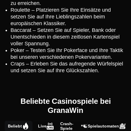
zu erreichen.
Roulette – Platzieren Sie Ihre Einsätze und
setzen Sie auf Ihre Lieblingszahlen beim
europäischen Klassiker.
Baccarat – Setzen Sie auf Spieler, Bank oder
Unentschieden in diesem zeitlosen Kartenspiel
voller Spannung.
Poker – Testen Sie Ihr Pokerface und Ihre Taktik
bei unseren verschiedenen Pokervarianten.
Craps – Erleben Sie das aufregende Würfelspiel
und setzen Sie auf Ihre Glückszahlen.
Beliebte Casinospiele bei
GranaWin
Crash-
Beliebt
Live
Spielautomaten
Spiele