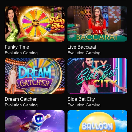
Funky Time
Live Baccarat
Evolution Gaming
Evolution Gaming
Dream Catcher
Side Bet City
Evolution Gaming
Evolution Gaming